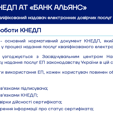
НЕДП АТ «БАНК АЛЬЯНС»
аліфікований надавач електронних довірчих послуг
роботи КНЕДП
 основний нормативний документ КНЕДП, який ви
 у процесі надання послуг кваліфікованого електро
узгоджується з Засвідчувальним центром Нац
ку надання послуг ЕП законодавству України в цій с
ти використання ЕП, кожен користувач повинен о
в'язками підписувача;
ов'язками КНЕДП;
ірки дійсності сертифіката;
ення інформації про статус сертифіката;