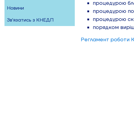
процедурою бл
Новини
процедурою по
процедурою ск
Зв'язатись з КНЕДП
порядком виріш
Регламент роботи