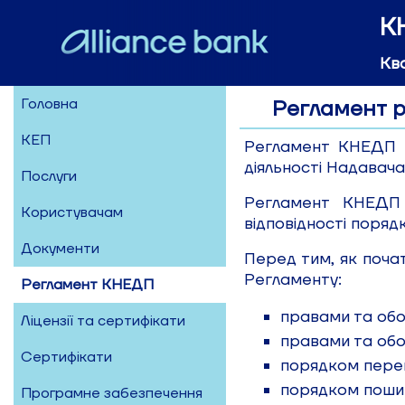
К
Кв
Головна
Регламент 
КЕП
Регламент КНЕДП -
діяльності Надавача
Послуги
Регламент КНЕДП 
Користувачам
відповідності поряд
Документи
Перед тим, як поча
Регламенту:
Регламент КНЕДП
правами та обо
Ліцензії та сертифікати
правами та об
Сертифікати
порядком перев
порядком пошир
Програмне забезпечення